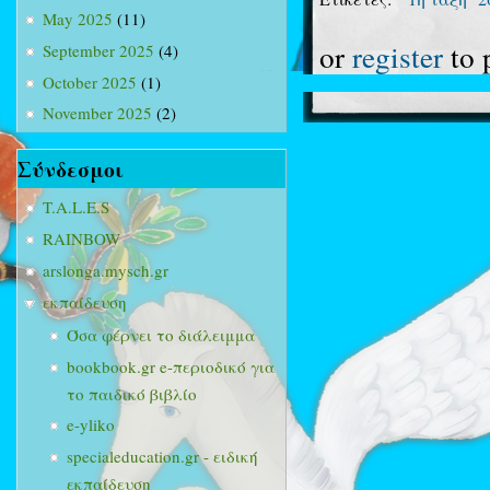
May 2025
(11)
or
register
to 
September 2025
(4)
October 2025
(1)
November 2025
(2)
Σύνδεσμοι
T.A.L.E.S
RAINBOW
arslonga.mysch.gr
εκπαίδευση
Όσα φέρνει το διάλειμμα
bookbook.gr e-περιοδικό για
το παιδικό βιβλίο
e-yliko
specialeducation.gr - ειδική
εκπαίδευση