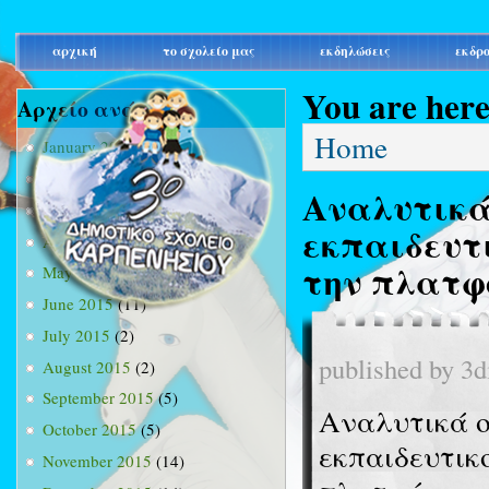
main_menu
αρχική
το σχολείο μας
εκδηλώσεις
εκδρ
You are her
Αρχείο ανά μήνα
Home
January 2015
(3)
February 2015
(9)
Αναλυτικά
March 2015
(34)
εκπαιδευτι
April 2015
(15)
την πλατφό
May 2015
(13)
June 2015
(11)
July 2015
(2)
published by
3d
August 2015
(2)
September 2015
(5)
Αναλυτικά ο
October 2015
(5)
εκπαιδευτικο
November 2015
(14)