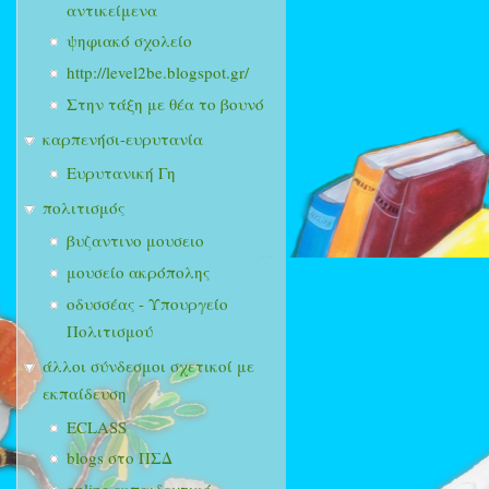
αντικείμενα
ψηφιακό σχολείο
http://level2be.blogspot.gr/
Στην τάξη με θέα το βουνό
καρπενήσι-ευρυτανία
Ευρυτανική Γη
πολιτισμός
βυζαντινο μουσειο
μουσείο ακρόπολης
οδυσσέας - Υπουργείο
Πολιτισμού
άλλοι σύνδεσμοι σχετικοί με
εκπαίδευση
ECLASS
blogs στο ΠΣΔ