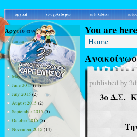
main_menu
αρχική
το σχολείο μας
εκδηλώσεις
εκδρ
You are her
Αρχείο ανά μήνα
Home
January 2015
(3)
February 2015
(9)
Ανακοίνωσ
March 2015
(34)
April 2015
(15)
May 2015
(13)
published by
3d
June 2015
(11)
July 2015
(2)
3ο Δ.Σ.
Κ
August 2015
(2)
September 2015
(5)
October 2015
(5)
Την
November 2015
(14)