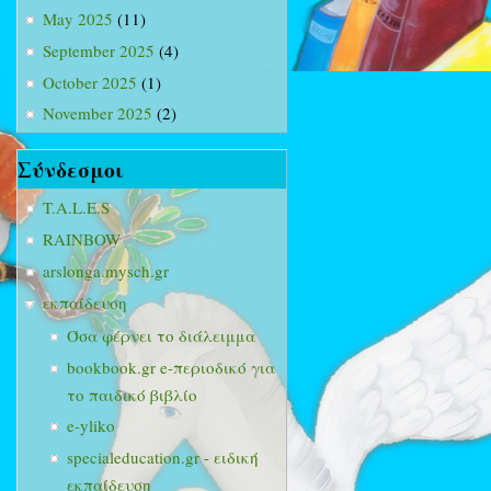
May 2025
(11)
September 2025
(4)
October 2025
(1)
November 2025
(2)
Σύνδεσμοι
T.A.L.E.S
RAINBOW
arslonga.mysch.gr
εκπαίδευση
Όσα φέρνει το διάλειμμα
bookbook.gr e-περιοδικό για
το παιδικό βιβλίο
e-yliko
specialeducation.gr - ειδική
εκπαίδευση