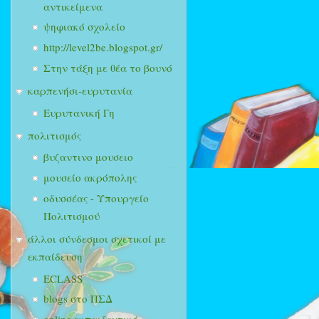
αντικείμενα
ψηφιακό σχολείο
http://level2be.blogspot.gr/
Στην τάξη με θέα το βουνό
καρπενήσι-ευρυτανία
Ευρυτανική Γη
πολιτισμός
βυζαντινο μουσειο
μουσείο ακρόπολης
οδυσσέας - Υπουργείο
Πολιτισμού
άλλοι σύνδεσμοι σχετικοί με
εκπαίδευση
ECLASS
blogs στο ΠΣΔ