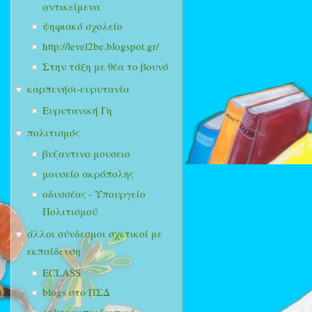
αντικείμενα
ψηφιακό σχολείο
http://level2be.blogspot.gr/
Στην τάξη με θέα το βουνό
καρπενήσι-ευρυτανία
Ευρυτανική Γη
πολιτισμός
βυζαντινο μουσειο
μουσείο ακρόπολης
οδυσσέας - Υπουργείο
Πολιτισμού
άλλοι σύνδεσμοι σχετικοί με
εκπαίδευση
ECLASS
blogs στο ΠΣΔ