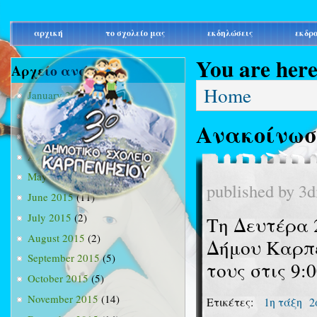
main_menu
αρχική
το σχολείο μας
εκδηλώσεις
εκδρ
You are her
Αρχείο ανά μήνα
Home
January 2015
(3)
February 2015
(9)
Ανακοίνωσ
March 2015
(34)
April 2015
(15)
May 2015
(13)
published by
3d
June 2015
(11)
July 2015
(2)
Τη Δευτέρα 2
August 2015
(2)
Δήμου Καρπε
September 2015
(5)
τους στις 9:0
October 2015
(5)
November 2015
(14)
Ετικέτες:
1η τάξη
2