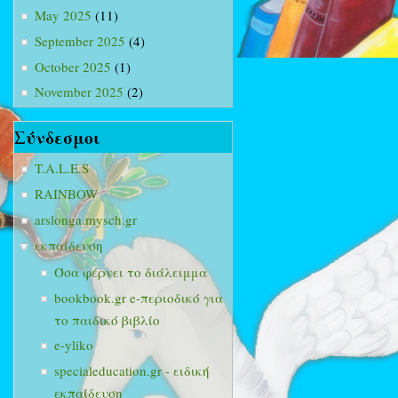
May 2025
(11)
September 2025
(4)
October 2025
(1)
November 2025
(2)
Σύνδεσμοι
T.A.L.E.S
RAINBOW
arslonga.mysch.gr
εκπαίδευση
Όσα φέρνει το διάλειμμα
bookbook.gr e-περιοδικό για
το παιδικό βιβλίο
e-yliko
specialeducation.gr - ειδική
εκπαίδευση