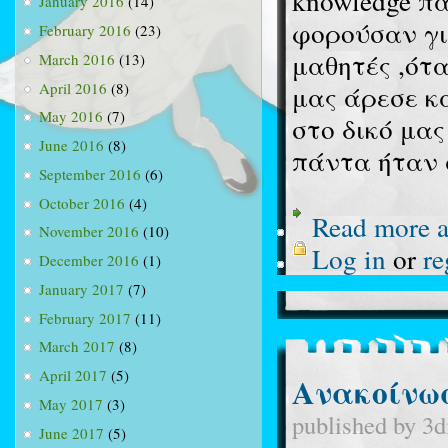
knowledge π
January 2016
(14)
φορούσαν γι
February 2016
(23)
μαθητές ,ότ
March 2016
(13)
April 2016
(8)
μας άρεσε κ
May 2016
(7)
στο δικό μας
June 2016
(8)
πάντα ήταν 
September 2016
(6)
October 2016
(4)
Read more
a
November 2016
(10)
Log in
or
re
December 2016
(1)
January 2017
(7)
February 2017
(11)
March 2017
(8)
April 2017
(5)
Ανακοίνωσ
May 2017
(3)
published by
3d
June 2017
(5)