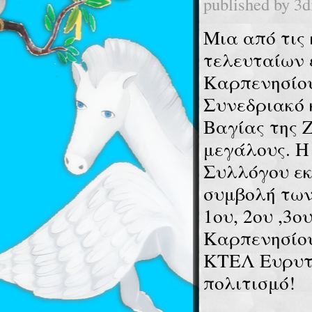
published by
3d
Μια από τις
τελευταίων 
Καρπενησίου
Συνεδριακό 
Βαγίας της 
μεγάλους. Η
Συλλόγου εκ
συμβολή των
1ου, 2ου ,3ο
Καρπενησίου
ΚΤΕΛ Ευρυτα
πολιτισμό!