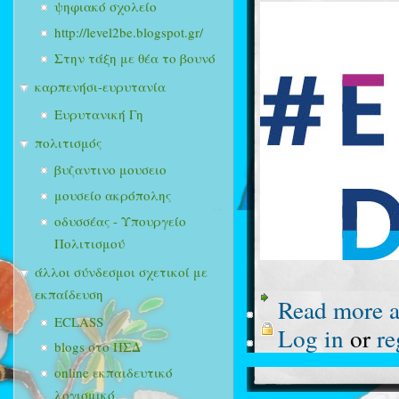
ψηφιακό σχολείο
http://level2be.blogspot.gr/
Στην τάξη με θέα το βουνό
καρπενήσι-ευρυτανία
Ευρυτανική Γη
πολιτισμός
βυζαντινο μουσειο
μουσείο ακρόπολης
οδυσσέας - Υπουργείο
Πολιτισμού
άλλοι σύνδεσμοι σχετικοί με
εκπαίδευση
Read more
a
ECLASS
Log in
or
re
blogs στο ΠΣΔ
online εκπαιδευτικό
λογισμικό