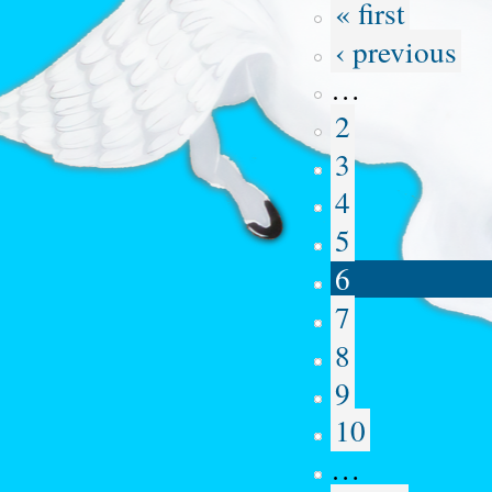
« first
‹ previous
…
2
3
4
5
6
7
8
9
10
…