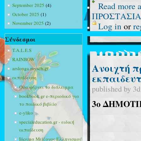
Read more
a
September 2025
(4)
ΠΡΟΣΤΑΣΙ
October 2025
(1)
November 2025
(2)
Log in
or
re
Σύνδεσμοι
T.A.L.E.S
RAINBOW
Ανοιχτή π
arslonga.mysch.gr
εκπαιδευτ
εκπαίδευση
published by
3d
Όσα φέρνει το διάλειμμα
bookbook.gr e-περιοδικό για
3
o
ΔΗΜΟΤΙ
το παιδικό βιβλίο
e-yliko
specialeducation.gr - ειδική
εκπαίδευση
Ίδρυμα Μείζονος Ελληνισμού