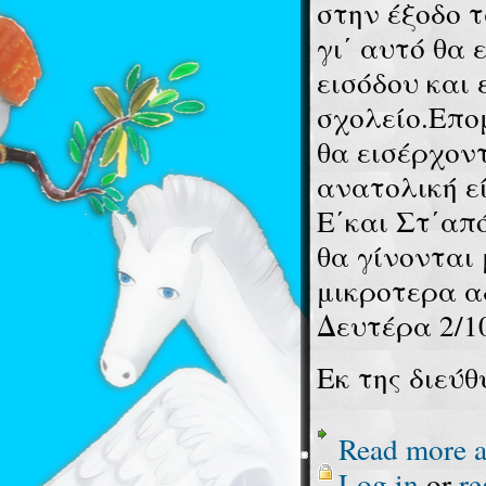
στην έξοδο τ
γι΄ αυτό θα
εισόδου και
σχολείο.Επομ
θα εισέρχον
ανατολική εί
Ε΄και Στ΄από
θα γίνονται 
μικροτερα α
Δευτέρα 2/10
Εκ της διεύθ
Read more
a
Log in
or
re