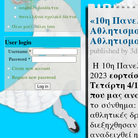
ασφαλές διαδίκτυο
«10η Πανε
πανελλήνιο σχολικό δίκτυο
Αθλητισμ
Όλοι μαζί - όλοι ίσοι
Αθλητισμο
User login
published by
3d
Username
*
Password
*
H
10η Πανε
Create new account
εορτάσ
2023
Request new password
Τετάρτη 4/
που μας αν
το
σύνθημα:
αθλητικές δρ
διεξηχθησαν
αναδειχθεί 