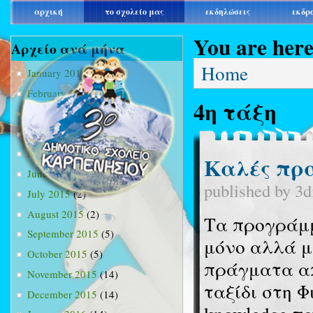
main_menu
αρχική
το σχολείο μας
εκδηλώσεις
εκδρ
You are her
Αρχείο ανά μήνα
Home
January 2015
(3)
February 2015
(9)
4η τάξη
March 2015
(34)
April 2015
(15)
May 2015
(13)
Καλές πρ
June 2015
(11)
published by
3d
July 2015
(2)
August 2015
(2)
Τα προγράμμ
September 2015
(5)
μόνο αλλά μ
October 2015
(5)
πράγματα απ
November 2015
(14)
ταξίδι στη Φ
December 2015
(14)