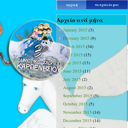
main_menu
αρχική
το σχολείο μας
Αρχείο ανά μήνα
January 2015
(3)
February 2015
(9)
March 2015
(34)
April 2015
(15)
May 2015
(13)
June 2015
(11)
July 2015
(2)
August 2015
(2)
September 2015
(5)
October 2015
(5)
November 2015
(14)
December 2015
(14)