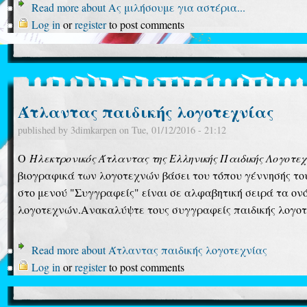
Read more
about Ας μιλήσουμε για αστέρια...
Log in
or
register
to post comments
Άτλαντας παιδικής λογοτεχνίας
published by
3dimkarpen
on
Tue, 01/12/2016 - 21:12
Ο
Ηλεκτρονικός Άτλαντας της Ελληνικής Παιδικής Λογοτεχ
βιογραφικά των λογοτεχνών βάσει του τόπου γέννησής του
στο μενού "Συγγραφείς" είναι σε αλφαβητική σειρά τα ο
λογοτεχνών.Ανακαλύψτε τους συγγραφείς παιδικής λογο
Read more
about Άτλαντας παιδικής λογοτεχνίας
Log in
or
register
to post comments