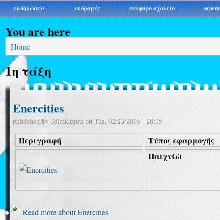
εκδηλώσεις
εκδρομές
αειφόρο σχολείο
erasm
You are here
Home
1η τάξη
Enercities
published by
3dimkarpen
on
Tue, 02/23/2016 - 20:15
Περιγραφή
Τύπος εφαρμογής
Παιχνίδι
Read more
about Enercities