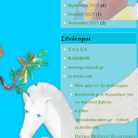
September 2025
(4)
October 2025
(1)
November 2025
(2)
Σύνδεσμοι
T.A.L.E.S
RAINBOW
arslonga.mysch.gr
εκπαίδευση
Όσα φέρνει το διάλειμμα
bookbook.gr e-περιοδικό για
το παιδικό βιβλίο
e-yliko
specialeducation.gr - ειδική
εκπαίδευση
Ίδρυμα Μείζονος Ελληνισμού