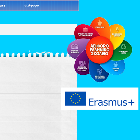
us+
διάφορα