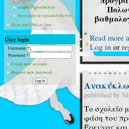
προγρ
Πολων
ασφαλές διαδίκτυο
πανελλήνιο σχολικό δίκτυο
βαθμολογ
Όλοι μαζί - όλοι ίσοι
Read more
a
User login
Log in
or
re
Username
*
Password
*
Create new account
Request new password
Ανακύκλω
published by
3d
Το σχολείο 
φάση του πρ
Έρευνας και