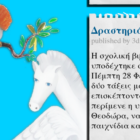
Δραστηριό
published by
3d
Η σχολική βι
υποδέχτηκε 
Πέμπτη 28 Φ
δύο τάξεις μ
επισκέπτοντ
περίμενε η 
Θεοδώρα, να
παιχνίδια κ