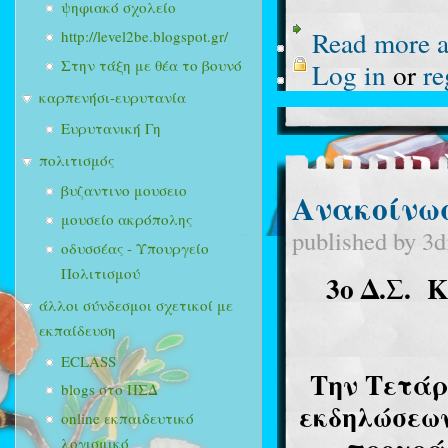
ψηφιακό σχολείο
Read more
a
http://level2be.blogspot.gr/
Στην τάξη με θέα το βουνό
Log in
or
re
καρπενήσι-ευρυτανία
Ευρυτανική Γη
πολιτισμός
βυζαντινο μουσειο
Ανακοίνω
μουσείο ακρόπολης
published by
3d
οδυσσέας - Υπουργείο
Πολιτισμού
3ο Δ.Σ.
Κ
άλλοι σύνδεσμοι σχετικοί με
εκπαίδευση
ECLASS
Την Τετάρτ
blogs στο ΠΣΔ
εκδηλώσεων
online εκπαιδευτικό
λογισμικό