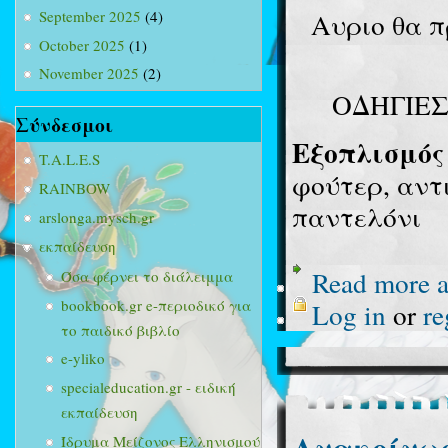
Αυριο θα π
September 2025
(4)
October 2025
(1)
November 2025
(2)
O
ΔΗΓΙΕ
Σύνδεσμοι
Εξοπλισμός
T.A.L.E.S
φούτερ, αντ
RAINBOW
παντελόνι
arslonga.mysch.gr
εκπαίδευση
Read more
a
Όσα φέρνει το διάλειμμα
bookbook.gr e-περιοδικό για
Log in
or
re
το παιδικό βιβλίο
e-yliko
specialeducation.gr - ειδική
εκπαίδευση
Ανακοίνω
Ίδρυμα Μείζονος Ελληνισμού