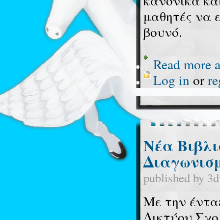
κανονικά και
μαθητές να 
βουνό.
Read more
a
Log in
or
re
Νέα Βιβλι
Διαγωνισμ
published by
3d
Με την έντα
Δικτύου Σχο