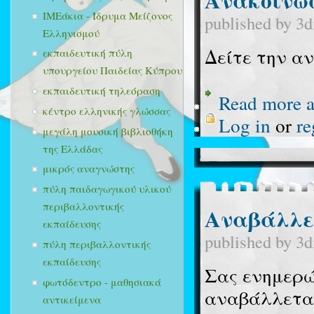
ΙΜΕάκια - Ίδρυμα Μείζονος
published by
3d
Ελληνισμού
Δείτε την α
εκπαιδευτική πύλη
υπουργείου Παιδείας Κύπρου
εκπαιδευτική τηλεόραση
Read more
a
κέντρο ελληνικής γλώσσας
Log in
or
re
μεγάλη μουσική βιβλιοθήκη
της Ελλάδας
μικρός αναγνώστης
πύλη παιδαγωγικού υλικού
περιβαλλοντικής
Aναβάλλετ
εκπαίδευσης
published by
3d
πύλη περιβαλλοντικής
εκπαίδευσης
Σας ενημερώ
φωτόδεντρο - μαθησιακά
αναβάλλετα
αντικείμενα