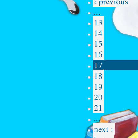
‹ previous
…
13
14
15
16
17
18
19
20
21
…
next ›