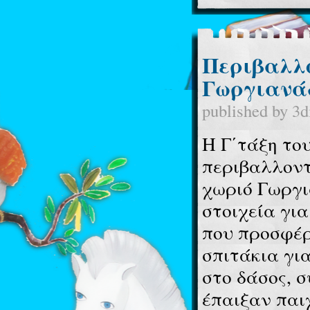
Περιβαλλο
Γωργιανάδ
published by
3d
Η Γ΄τάξη το
περιβαλλοντ
χωριό Γωργι
στοιχεία γι
που προσφέρ
σπιτάκια γι
στο δάσος, 
έπαιξαν παι