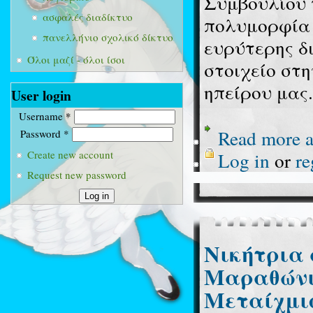
Συμβουλίου 
ασφαλές διαδίκτυο
πολυμορφία 
πανελλήνιο σχολικό δίκτυο
ευρύτερης δ
Όλοι μαζί - όλοι ίσοι
στοιχείο στ
ηπείρου μας.
User login
Username
*
Read more
a
Password
*
Log in
or
re
Create new account
Request new password
Νικήτρια 
Μαραθώνι
Μεταίχμι