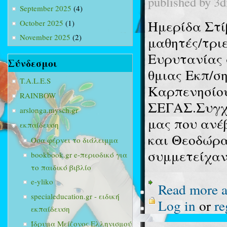
published by
3d
September 2025
(4)
Ημερίδα Στί
October 2025
(1)
November 2025
(2)
μαθητές/τρι
Ευρυτανίας 
Σύνδεσμοι
θμιας Εκπ/ση
T.A.L.E.S
Καρπενησίου
RAINBOW
ΣΕΓΑΣ.Συγχα
arslonga.mysch.gr
μας που ανέ
εκπαίδευση
και Θεοδώρα
Όσα φέρνει το διάλειμμα
συμμετείχαν
bookbook.gr e-περιοδικό για
το παιδικό βιβλίο
e-yliko
Read more
a
specialeducation.gr - ειδική
Log in
or
re
εκπαίδευση
Ίδρυμα Μείζονος Ελληνισμού