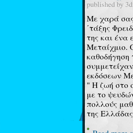
published by
3d
Με χαρά σας
΄τάξης Φρειδ
της και ένα 
Μεταίχμιο. Ο
καθοδήγηση 
συμμετείχαν
εκδόσεων Με
" Η ζωή στο
με το ψευδώ
πολλούς μαθ
της Ελλάδας
Read more
a