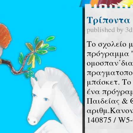
Τρίποντα 
published by
3d
Το σχολείο 
πρόγραμμα '
ομοσπαν΄δια
πραγματοποι
μπάσκετ.
Το
ένα πρόγραμ
Παιδείας & 
αριθμ.Κανον
140875 / W5-