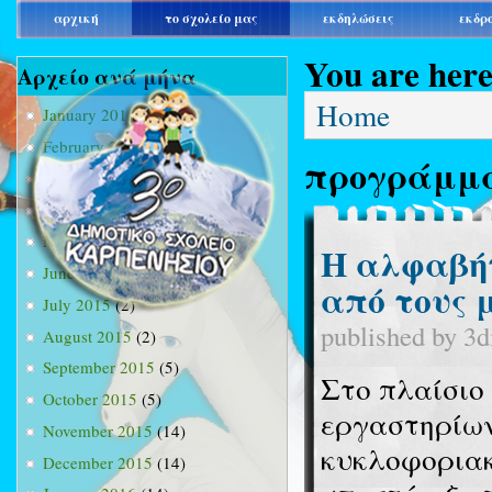
main_menu
αρχική
το σχολείο μας
εκδηλώσεις
εκδρ
You are her
Αρχείο ανά μήνα
Home
January 2015
(3)
February 2015
(9)
προγράμμ
March 2015
(34)
April 2015
(15)
May 2015
(13)
Η αλφαβήτ
June 2015
(11)
από τους 
July 2015
(2)
published by
3d
August 2015
(2)
September 2015
(5)
Στο πλαίσιο
October 2015
(5)
εργαστηρίων
November 2015
(14)
κυκλοφοριακή
December 2015
(14)