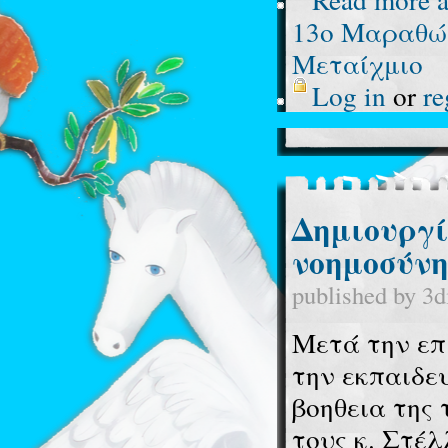
13ο Μαραθώ
Μεταίχμιο
Log in
or
re
Δημιουργί
νοημοσύνη
published by
3d
Μετά την επ
την εκπαιδε
βοηθεια της
τους κ. Στέ