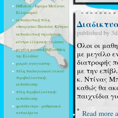
ΙΜΕάκια - Ίδρυμα Μείζονος
Ελληνισμού
εκπαιδευτική πύλη
Διαδικτυ
υπουργείου Παιδείας Κύπρου
published by
3d
εκπαιδευτική τηλεόραση
κέντρο ελληνικής γλώσσας
Όλοι οι μαθ
μεγάλη μουσική βιβλιοθήκη
με μεγάλο ε
της Ελλάδας
διατροφής π
μικρός αναγνώστης
με την επίβ
πύλη παιδαγωγικού υλικού
κ. Ντίνας Μ
περιβαλλοντικής
εκπαίδευσης
καθώς θα ακ
πύλη περιβαλλοντικής
παιχνίδια γ
εκπαίδευσης
φωτόδεντρο - μαθησιακά
Read more
a
αντικείμενα