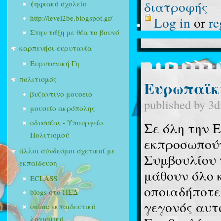
διατροφής
ψηφιακό σχολείο
http://level2be.blogspot.gr/
Log in
or
re
Στην τάξη με θέα το βουνό
καρπενήσι-ευρυτανία
Ευρυτανική Γη
πολιτισμός
Ευρωπαϊκ
βυζαντινο μουσειο
published by
3d
μουσείο ακρόπολης
οδυσσέας - Υπουργείο
Σε όλη την 
Πολιτισμού
εκπροσωπούν
άλλοι σύνδεσμοι σχετικοί με
Συμβουλίου 
εκπαίδευση
μάθουν όλο 
ECLASS
οποιαδήποτε 
blogs στο ΠΣΔ
γεγονός αυτ
online εκπαιδευτικό
λογισμικό