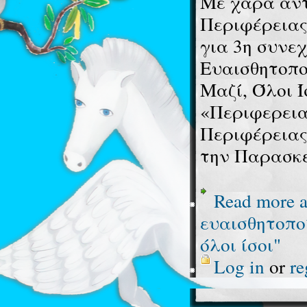
Με χαρά αντ
Περιφέρειας
για 3η συνε
Ευαισθητοπο
Μαζί, Όλοι Ί
«Περιφερεια
Περιφέρεια
την Παρασκε
Read more
a
ευαισθητοπο
όλοι ίσοι"
Log in
or
re