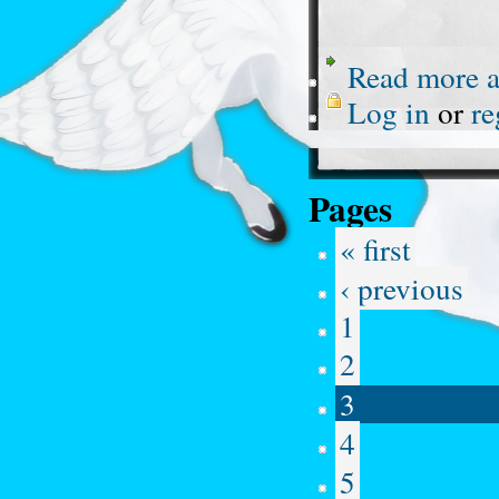
Read more
a
Log in
or
re
Pages
« first
‹ previous
1
2
3
4
5