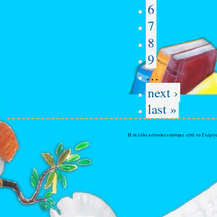
6
7
8
9
…
next ›
last »
Η σελίδα κατασκευάστηκε από το Γιώργ