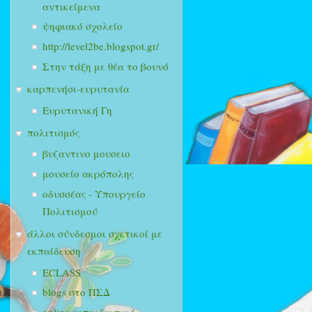
αντικείμενα
ψηφιακό σχολείο
http://level2be.blogspot.gr/
Στην τάξη με θέα το βουνό
καρπενήσι-ευρυτανία
Ευρυτανική Γη
πολιτισμός
βυζαντινο μουσειο
μουσείο ακρόπολης
οδυσσέας - Υπουργείο
Πολιτισμού
άλλοι σύνδεσμοι σχετικοί με
εκπαίδευση
ECLASS
blogs στο ΠΣΔ