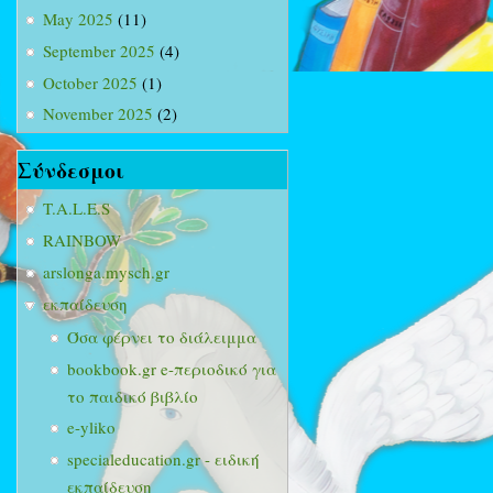
May 2025
(11)
September 2025
(4)
October 2025
(1)
November 2025
(2)
Σύνδεσμοι
T.A.L.E.S
RAINBOW
arslonga.mysch.gr
εκπαίδευση
Όσα φέρνει το διάλειμμα
bookbook.gr e-περιοδικό για
το παιδικό βιβλίο
e-yliko
specialeducation.gr - ειδική
εκπαίδευση