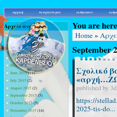
main_menu
αρχική
το σχολείο μας
εκδηλώσεις
εκδρ
You are her
Αρχείο ανά μήνα
Home
»
Αρχε
January 2015
(3)
February 2015
(9)
September 
March 2015
(34)
April 2015
(15)
May 2015
(13)
Σχολικό β
June 2015
(11)
«αρχή…ΖΩ
July 2015
(2)
published by
3d
August 2015
(2)
September 2015
(5)
https://stella
October 2015
(5)
2025-tis-do...
November 2015
(14)